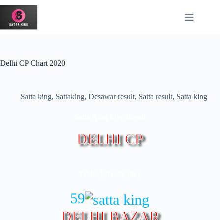
Delhi CP Chart 2020
Satta king, Sattaking, Desawar result, Satta result, Satta king resu
Satta King Live Result
DELHI CP
TIME { 01:30 pm }
59
DELHI BAZAR